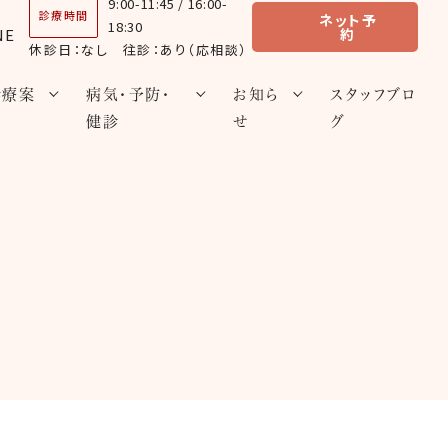
9:00-11:45 / 16:00-
診療時間
ネット予
18:30
約
休診日：なし 往診：あり（応相談）
診療案
病気・予防・
お知ら
スタッフブロ
内
健診
せ
グ