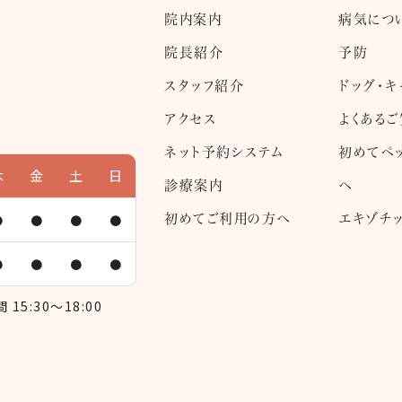
院内案内
病気につ
院長紹介
予防
スタッフ紹介
ドッグ・キ
アクセス
よくある
ネット予約システム
初めてペ
木
金
土
日
診療案内
へ
初めてご利用の方へ
エキゾチ
●
●
●
●
●
●
●
●
15:30～18:00