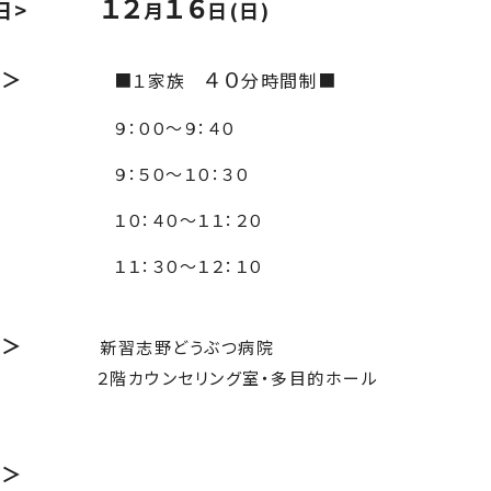
１２
１６
日>
月
日(日)
間＞
４０
■１家族
分時間制■
：００〜９：４０
：５０〜１０：３０
：４０〜１１：２０
：３０〜１２：１０
所＞
新習志野どうぶつ病院
カウンセリング室・多目的ホール
師＞