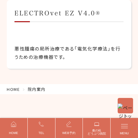
ELECTROvet EZ V4.0®
悪性腫瘍の局所治療である「電気化学療法」を行
うための治療機器です。
HOME
院内案内
千葉県習志野市袖ヶ浦4-17-6
奏の杜
HOME
TEL
WEB予約
MENU
どうぶつ病院
TEL.047-408-1133