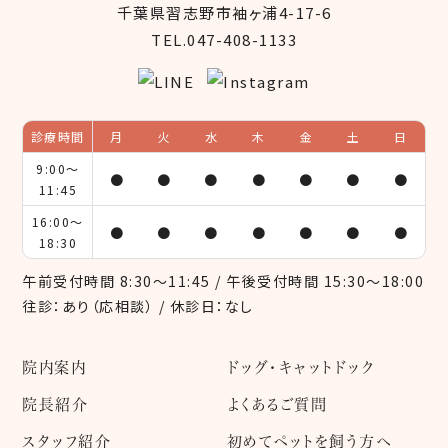
千葉県習志野市袖ヶ浦4-17-6
TEL.047-408-1133
診療時間
月
火
水
木
金
土
日
9:00～
●
●
●
●
●
●
●
11:45
16:00～
●
●
●
●
●
●
●
18:30
午前受付時間 8:30～11:45 / 午後受付時間 15:30～18:00
往診：あり（応相談） / 休診日：なし
院内案内
ドッグ・キャットドック
院長紹介
よくあるご質問
スタッフ紹介
初めてペットを飼う方へ