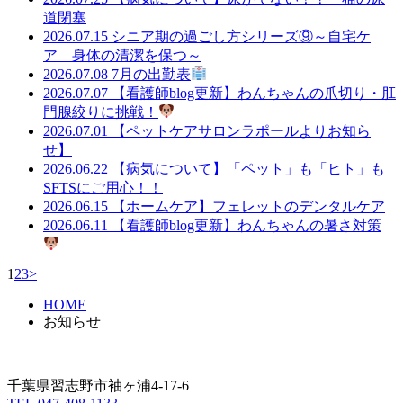
道閉塞
2026.07.15
シニア期の過ごし方シリーズ⑨～自宅ケ
ア 身体の清潔を保つ～
2026.07.08
7月の出勤表
2026.07.07
【看護師blog更新】わんちゃんの爪切り・肛
門腺絞りに挑戦！
2026.07.01
【ペットケアサロンラポールよりお知ら
せ】
2026.06.22
【病気について】「ペット」も「ヒト」も
SFTSにご用心！！
2026.06.15
【ホームケア】フェレットのデンタルケア
2026.06.11
【看護師blog更新】わんちゃんの暑さ対策
1
2
3
>
HOME
お知らせ
千葉県習志野市袖ヶ浦4-17-6