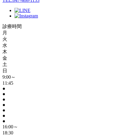
TEL.047-408-1133
診療時間
月
火
水
木
金
土
日
9:00～
11:45
●
●
●
●
●
●
●
16:00～
18:30