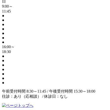
日
9:00～
11:45
●
●
●
●
●
●
●
16:00～
18:30
●
●
●
●
●
●
●
午前受付時間 8:30～11:45 / 午後受付時間 15:30～18:00
往診：あり（応相談） / 休診日：なし