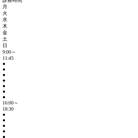
診療時間
月
火
水
木
金
土
日
9:00～
11:45
●
●
●
●
●
●
●
16:00～
18:30
●
●
●
●
●