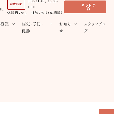
9:00-11:45 / 16:00-
診療時間
ネット予
18:30
約
休診日：なし 往診：あり（応相談）
診療案
病気・予防・
お知ら
スタッフブロ
内
健診
せ
グ