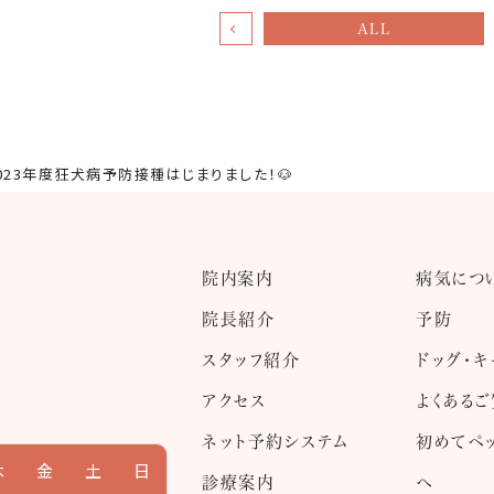
ALL
023年度狂犬病予防接種はじまりました！🐶
院内案内
病気につ
院長紹介
予防
スタッフ紹介
ドッグ・キ
アクセス
よくある
ネット予約システム
初めてペ
木
金
土
日
診療案内
へ