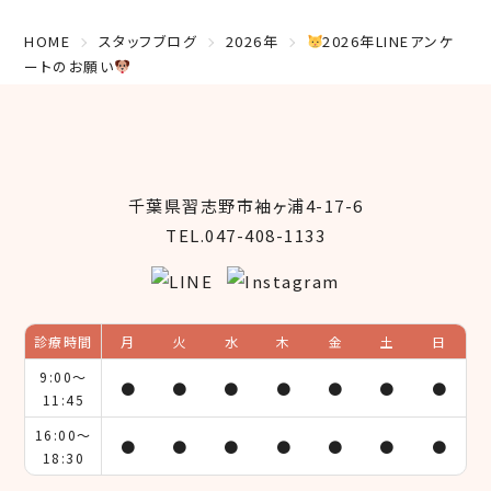
HOME
スタッフブログ
2026年
2026年LINEアンケ
ートのお願い
千葉県習志野市袖ヶ浦4-17-6
TEL.047-408-1133
診療時間
月
火
水
木
金
土
日
9:00～
●
●
●
●
●
●
●
11:45
16:00～
●
●
●
●
●
●
●
18:30