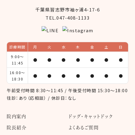
千葉県習志野市袖ヶ浦4-17-6
TEL.047-408-1133
診療時間
月
火
水
木
金
土
日
9:00～
●
●
●
●
●
●
●
11:45
16:00～
●
●
●
●
●
●
●
18:30
午前受付時間 8:30～11:45 / 午後受付時間 15:30～18:00
往診：あり（応相談） / 休診日：なし
院内案内
ドッグ・キャットドック
院長紹介
よくあるご質問