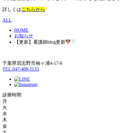
詳しくは
こちらから
ALL
HOME
お知らせ
【更新】看護師blog更新
千葉県習志野市袖ヶ浦4-17-6
TEL.047-408-1133
診療時間
月
火
水
木
金
土