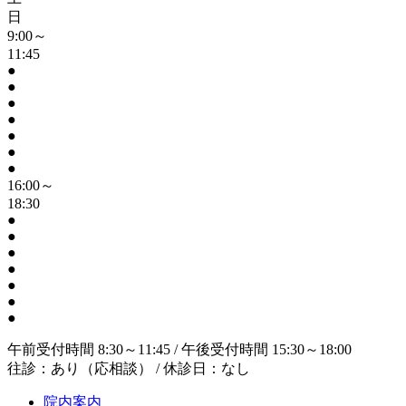
日
9:00～
11:45
●
●
●
●
●
●
●
16:00～
18:30
●
●
●
●
●
●
●
午前受付時間 8:30～11:45 / 午後受付時間 15:30～18:00
往診：あり（応相談） / 休診日：なし
院内案内