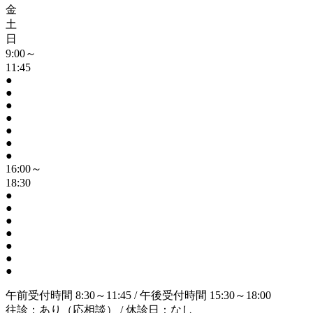
金
土
日
9:00～
11:45
●
●
●
●
●
●
●
16:00～
18:30
●
●
●
●
●
●
●
午前受付時間 8:30～11:45 / 午後受付時間 15:30～18:00
往診：あり（応相談） / 休診日：なし