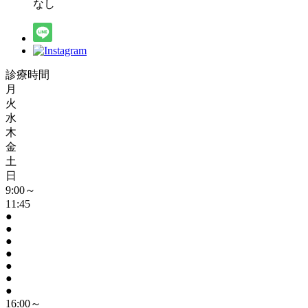
なし
診療時間
月
火
水
木
金
土
日
9:00～
11:45
●
●
●
●
●
●
●
16:00～