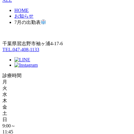
ALL
HOME
お知らせ
7月の出勤表
千葉県習志野市袖ヶ浦4-17-6
TEL.047-408-1133
診療時間
月
火
水
木
金
土
日
9:00～
11:45