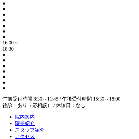
●
●
●
●
●
●
●
16:00～
18:30
●
●
●
●
●
●
●
午前受付時間 8:30～11:45 / 午後受付時間 15:30～18:00
往診：あり（応相談） / 休診日：なし
院内案内
院長紹介
スタッフ紹介
アクセス