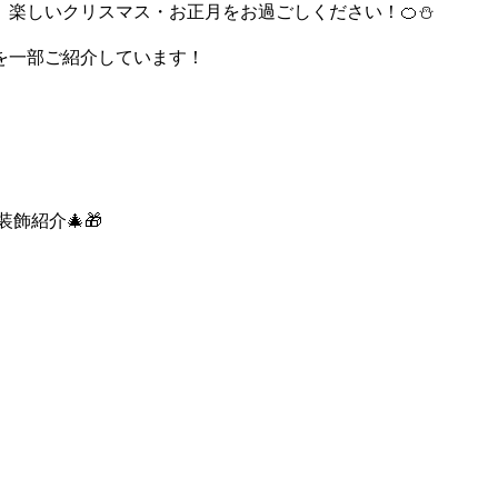
楽しいクリスマス・お正月をお過ごしください！🍊⛄
を一部ご紹介しています！
飾紹介🎄🎁