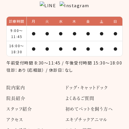
診療時間
月
火
水
木
金
土
日
9:00～
●
●
●
●
●
●
●
11:45
16:00～
●
●
●
●
●
●
●
18:30
午前受付時間 8:30～11:45 / 午後受付時間 15:30～18:00
往診：あり（応相談） / 休診日：なし
院内案内
ドッグ・キャットドック
院長紹介
よくあるご質問
スタッフ紹介
初めてペットを飼う方へ
アクセス
エキゾチックアニマル