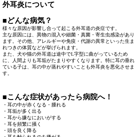
外耳炎について
■どんな病気？
様々な原因が影響し合って起こる外耳道の炎症です。
主な原因には、異物の混入や細菌・真菌・寄生虫感染があり
ます。その他、アレルギーや免疫・代謝の異常といった生ま
れつきの体質などが挙げられます。
また、犬や猫の外耳道は途中でL字型に曲がっているため
に、人間よりも耳垢がたまりやすくなります。特に耳の垂れ
ている子は、耳の中が蒸れやすいことも外耳炎を悪化させま
す。
■こんな症状があったら病院へ！
・耳の中が赤くなる・腫れる
・耳垢が多く出る
・耳から嫌なにおいがする
・耳を頻繁に掻く
・頭を良く降る
・耳を触られるのを嫌がる