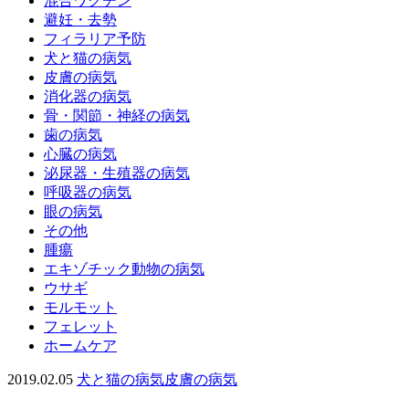
混合ワクチン
避妊・去勢
フィラリア予防
犬と猫の病気
皮膚の病気
消化器の病気
骨・関節・神経の病気
歯の病気
心臓の病気
泌尿器・生殖器の病気
呼吸器の病気
眼の病気
その他
腫瘍
エキゾチック動物の病気
ウサギ
モルモット
フェレット
ホームケア
2019.02.05
犬と猫の病気
皮膚の病気