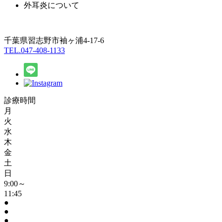
外耳炎について
千葉県習志野市袖ヶ浦4-17-6
TEL.047-408-1133
診療時間
月
火
水
木
金
土
日
9:00～
11:45
●
●
●