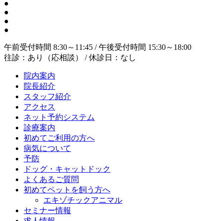
●
●
●
●
午前受付時間 8:30～11:45 / 午後受付時間 15:30～18:00
往診：あり（応相談） / 休診日：なし
院内案内
院長紹介
スタッフ紹介
アクセス
ネット予約システム
診療案内
初めてご利用の方へ
病気について
予防
ドッグ・キャットドック
よくあるご質問
初めてペットを飼う方へ
エキゾチックアニマル
セミナー情報
求人情報