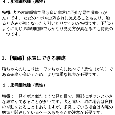
４．肥満細胞腫（悪性）
特徴
:
犬の皮膚腫瘍で最も多い非常に厄介な悪性腫瘍（が
ん）です。 ただのイボや虫刺されに見えることもあり、触
ると赤みが強くなったり引いたりするのが特徴です。下記の
ように同じ肥満細胞腫でもかなり見え方が異なるのも特徴の
一つです。
3. 【猫編】体表にできる腫瘍
猫ちゃんのしこりは、ワンちゃんに比べて「悪性（がん）で
ある確率が高い」ため、より慎重な観察が必要です。
１
．肥満細胞腫（悪性）
特徴
：一見イボと似たような見た目で、頭部にポツンと小さ
な結節ができることが多いです。犬と違い、猫の場合は良性
の挙動をとることもありますが、多発している場合は内臓の
病気と関連しているケースもあるため注意が必要です。