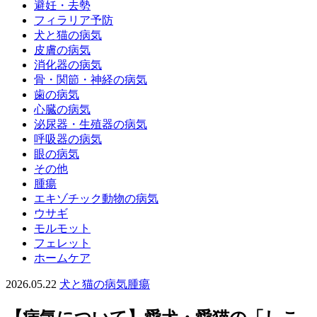
避妊・去勢
フィラリア予防
犬と猫の病気
皮膚の病気
消化器の病気
骨・関節・神経の病気
歯の病気
心臓の病気
泌尿器・生殖器の病気
呼吸器の病気
眼の病気
その他
腫瘍
エキゾチック動物の病気
ウサギ
モルモット
フェレット
ホームケア
2026.05.22
犬と猫の病気
腫瘍