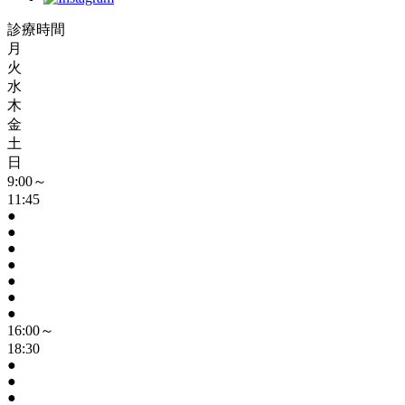
診療時間
月
火
水
木
金
土
日
9:00～
11:45
●
●
●
●
●
●
●
16:00～
18:30
●
●
●