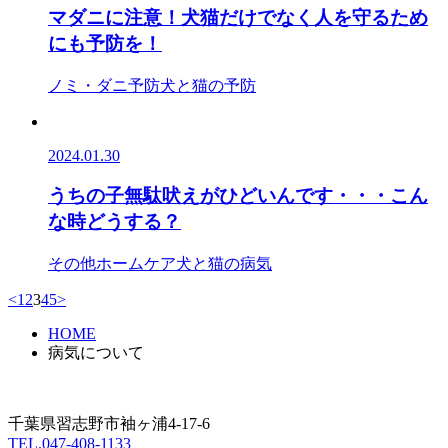
マダニに注意！犬猫だけでなく人を守るため
にも予防を！
ノミ・ダニ予防
犬と猫の予防
2024.01.30
うちの子無駄吠えがひどいんです・・・こん
な時どうする？
その他
ホームケア
犬と猫の病気
<
1
2
3
4
5
>
HOME
病気について
千葉県習志野市袖ヶ浦4-17-6
TEL.047-408-1133